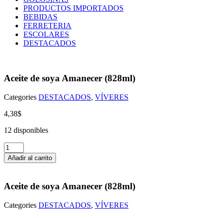
PRODUCTOS IMPORTADOS
BEBIDAS
FERRETERIA
ESCOLARES
DESTACADOS
Aceite de soya Amanecer (828ml)
Categories
DESTACADOS
,
VÍVERES
4,38
$
12 disponibles
Aceite
de
Añadir al carrito
soya
Amanecer
(828ml)
Aceite de soya Amanecer (828ml)
cantidad
Categories
DESTACADOS
,
VÍVERES