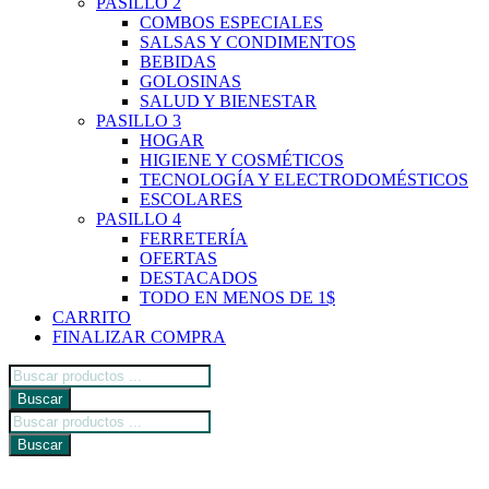
PASILLO 2
COMBOS ESPECIALES
SALSAS Y CONDIMENTOS
BEBIDAS
GOLOSINAS
SALUD Y BIENESTAR
PASILLO 3
HOGAR
HIGIENE Y COSMÉTICOS
TECNOLOGÍA Y ELECTRODOMÉSTICOS
ESCOLARES
PASILLO 4
FERRETERÍA
OFERTAS
DESTACADOS
TODO EN MENOS DE 1$
CARRITO
FINALIZAR COMPRA
Búsqueda
de
Buscar
productos
Búsqueda
de
Buscar
productos