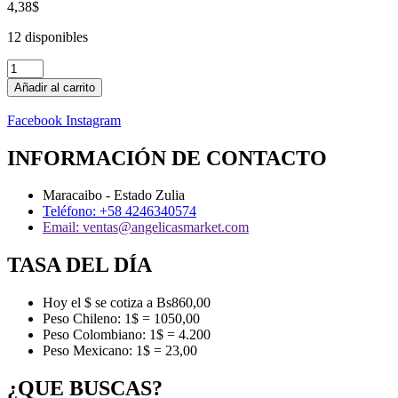
4,38
$
12 disponibles
Aceite
de
Añadir al carrito
soya
Amanecer
Facebook
Instagram
(828ml)
cantidad
INFORMACIÓN DE CONTACTO
Maracaibo - Estado Zulia
Teléfono: +58 4246340574
Email: ventas@angelicasmarket.com
TASA DEL DÍA
Hoy el $ se cotiza a Bs860,00
Peso Chileno: 1$ = 1050,00
Peso Colombiano: 1$ = 4.200
Peso Mexicano: 1$ = 23,00
¿QUE BUSCAS?